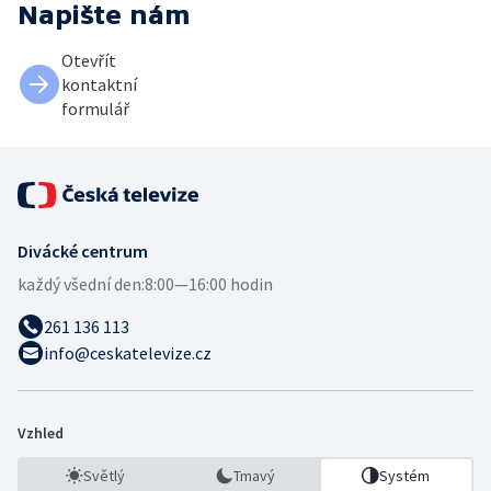
Napište nám
Otevřít
kontaktní
formulář
Divácké centrum
každý všední den:
8:00—16:00 hodin
261 136 113
info@ceskatelevize.cz
Vzhled
Světlý
Tmavý
Systém