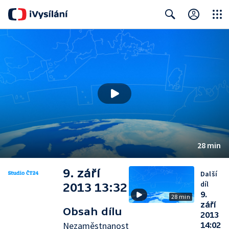
Close
Search
28 min
9. září
Další
díl
2013 13:32
9.
28 min
září
Obsah dílu
2013
Nezaměstnanost
14:02