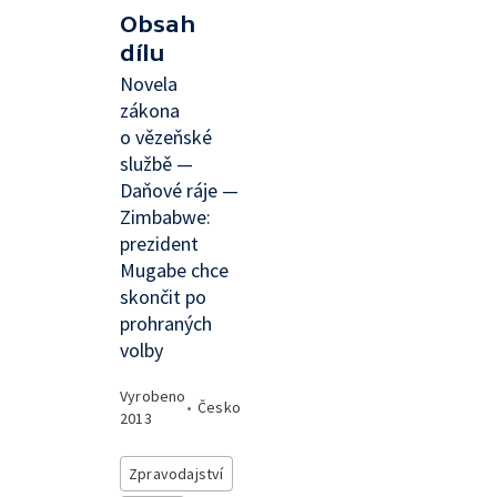
Obsah
dílu
Novela
zákona
o vězeňské
službě —
Daňové ráje —
Zimbabwe:
prezident
Mugabe chce
skončit po
prohraných
volby
Vyrobeno
•
Česko
2013
Zpravodajství