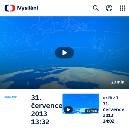
Close
Search
28 min
31.
Další díl
31.
července
července
13 min
2013
2013
13:32
14:02