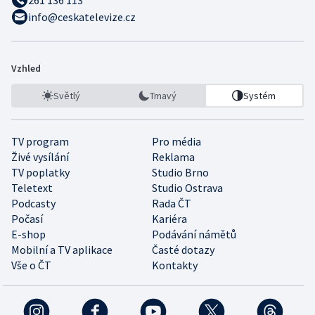
261 136 113
info@ceskatelevize.cz
Vzhled
Světlý
Tmavý
Systém
TV program
Pro média
Živé vysílání
Reklama
TV poplatky
Studio Brno
Teletext
Studio Ostrava
Podcasty
Rada ČT
Počasí
Kariéra
E-shop
Podávání námětů
Mobilní a TV aplikace
Časté dotazy
Vše o ČT
Kontakty