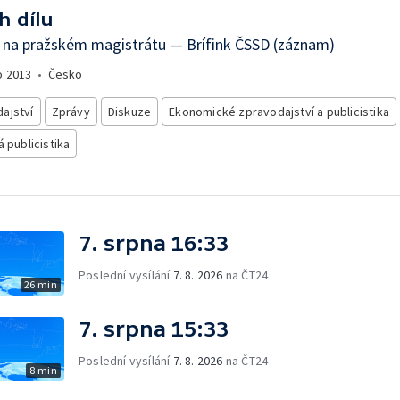
h dílu
 na pražském magistrátu — Brífink ČSSD (záznam)
o
2013
•
Česko
ajství
Zprávy
Diskuze
Ekonomické zpravodajství a publicistika
á publicistika
7. srpna 16:33
Poslední vysílání
7. 8. 2026
na ČT24
26 min
7. srpna 15:33
Poslední vysílání
7. 8. 2026
na ČT24
8 min