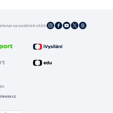
elevize na sociálních sítích:
din
levize.cz