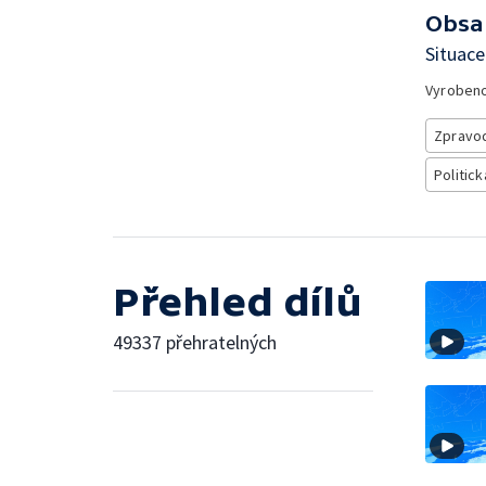
Obsa
Situace
Vyroben
Zpravod
Politick
Přehled dílů
49337 přehratelných