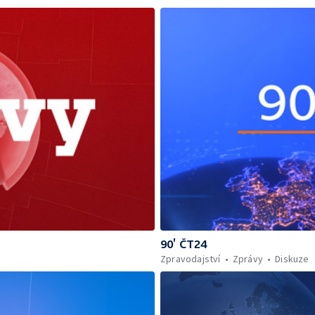
90’ ČT24
Zpravodajství
Zprávy
Diskuze