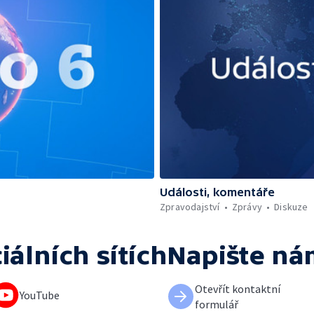
Události, komentáře
Zpravodajství
Zprávy
Diskuze
iálních sítích
Napište ná
Otevřít kontaktní
YouTube
formulář