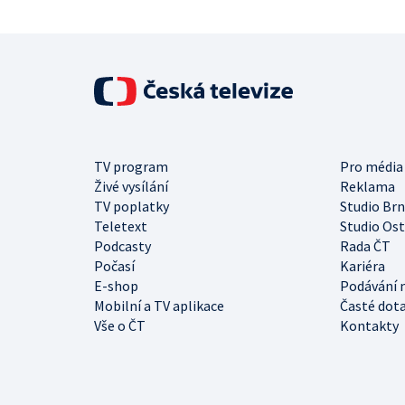
TV program
Pro média
Živé vysílání
Reklama
TV poplatky
Studio Br
Teletext
Studio Os
Podcasty
Rada ČT
Počasí
Kariéra
E-shop
Podávání 
Mobilní a TV aplikace
Časté dot
Vše o ČT
Kontakty