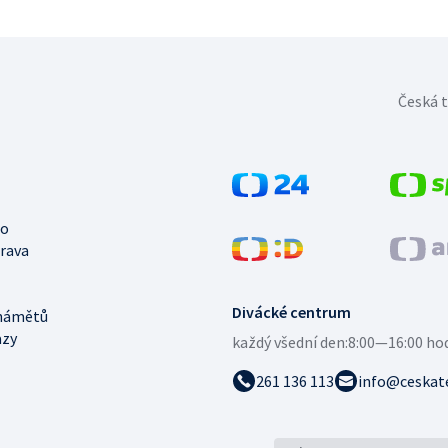
Česká t
no
trava
Divácké centrum
námětů
azy
každý všední den:
8:00—16:00 ho
261 136 113
info@ceskate