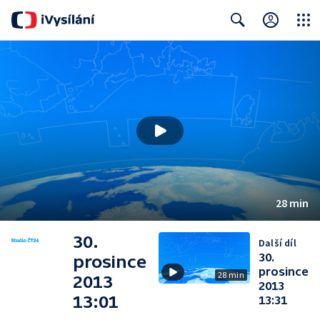
Close
Search
28 min
30.
Další díl
30.
prosince
prosince
28 min
2013
2013
13:01
13:31