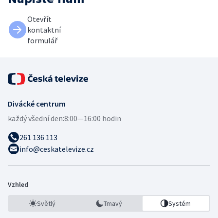
Otevřít
kontaktní
formulář
Divácké centrum
každý všední den:
8:00—16:00 hodin
261 136 113
info@ceskatelevize.cz
Vzhled
Světlý
Tmavý
Systém