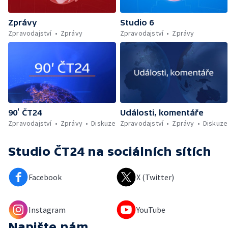
Zprávy
Studio 6
Zpravodajství
Zprávy
Zpravodajství
Zprávy
90’ ČT24
Události, komentáře
Zpravodajství
Zprávy
Diskuze
Zpravodajství
Zprávy
Diskuze
Studio ČT24
na sociálních sítích
Facebook
X (Twitter)
Instagram
YouTube
Napište nám