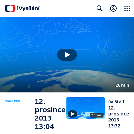
Close
Search
26 min
12.
Další díl
12.
prosince
prosince
27 min
2013
2013
13:04
13:32