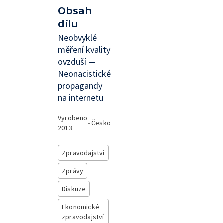
Obsah
dílu
Neobvyklé
měření kvality
ovzduší —
Neonacistické
propagandy
na internetu
Vyrobeno
•
Česko
2013
Zpravodajství
Zprávy
Diskuze
Ekonomické
zpravodajství