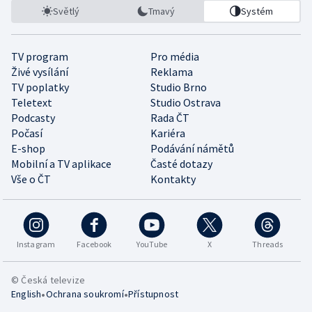
Světlý
Tmavý
Systém
TV program
Pro média
Živé vysílání
Reklama
TV poplatky
Studio Brno
Teletext
Studio Ostrava
Podcasty
Rada ČT
Počasí
Kariéra
E-shop
Podávání námětů
Mobilní a TV aplikace
Časté dotazy
Vše o ČT
Kontakty
Instagram
Facebook
YouTube
X
Threads
© Česká televize
•
•
English
Ochrana soukromí
Přístupnost