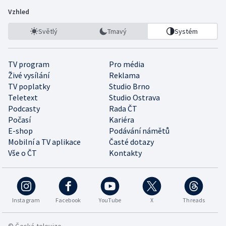
Vzhled
Světlý
Tmavý
Systém
TV program
Pro média
Živé vysílání
Reklama
TV poplatky
Studio Brno
Teletext
Studio Ostrava
Podcasty
Rada ČT
Počasí
Kariéra
E-shop
Podávání námětů
Mobilní a TV aplikace
Časté dotazy
Vše o ČT
Kontakty
Instagram
Facebook
YouTube
X
Threads