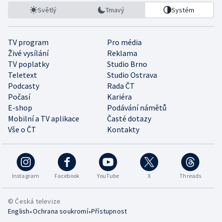
Světlý
Tmavý
Systém
TV program
Pro média
Živé vysílání
Reklama
TV poplatky
Studio Brno
Teletext
Studio Ostrava
Podcasty
Rada ČT
Počasí
Kariéra
E-shop
Podávání námětů
Mobilní a TV aplikace
Časté dotazy
Vše o ČT
Kontakty
Instagram
Facebook
YouTube
X
Threads
© Česká televize
•
•
English
Ochrana soukromí
Přístupnost