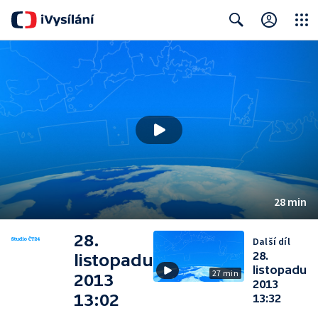
Close
Search
28 min
28.
Další díl
28.
listopadu
listopadu
27 min
2013
2013
13:02
13:32