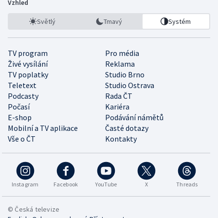
Vzhled
Světlý
Tmavý
Systém
TV program
Pro média
Živé vysílání
Reklama
TV poplatky
Studio Brno
Teletext
Studio Ostrava
Podcasty
Rada ČT
Počasí
Kariéra
E-shop
Podávání námětů
Mobilní a TV aplikace
Časté dotazy
Vše o ČT
Kontakty
Instagram
Facebook
YouTube
X
Threads
© Česká televize