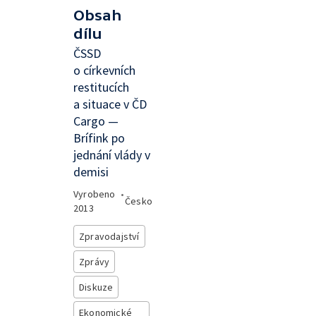
Obsah
dílu
ČSSD
o církevních
restitucích
a situace v ČD
Cargo —
Brífink po
jednání vlády v
demisi
Vyrobeno
•
Česko
2013
Zpravodajství
Zprávy
Diskuze
Ekonomické