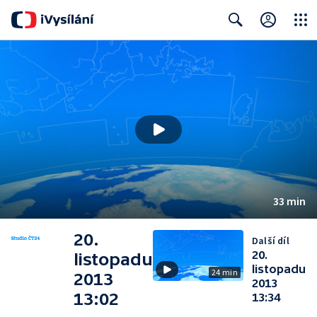
Close
Search
33 min
20.
Další díl
20.
listopadu
listopadu
24 min
2013
2013
13:02
13:34