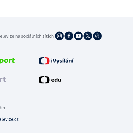
elevize na sociálních sítích:
din
levize.cz