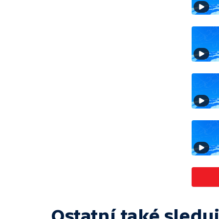
Ostatní také sleduj