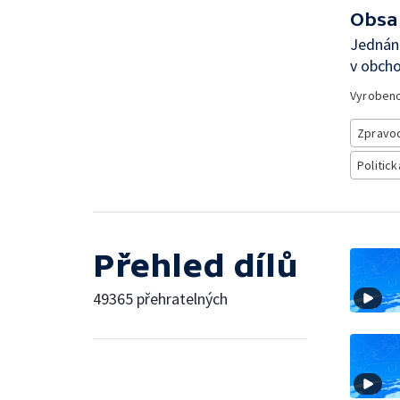
Obsa
Jednání
v obcho
Vyroben
Zpravod
Politick
Přehled dílů
49365 přehratelných