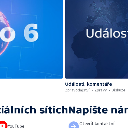
Události, komentáře
Zpravodajství
Zprávy
Diskuze
iálních sítích
Napište ná
Otevřít kontaktní
YouTube