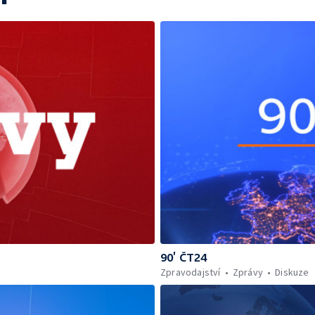
90’ ČT24
Zpravodajství
Zprávy
Diskuze