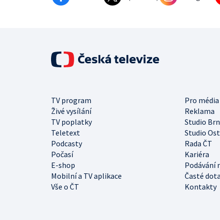
TV program
Pro média
Živé vysílání
Reklama
TV poplatky
Studio Br
Teletext
Studio Os
Podcasty
Rada ČT
Počasí
Kariéra
E-shop
Podávání 
Mobilní a TV aplikace
Časté dot
Vše o ČT
Kontakty