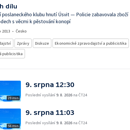
h dílu
 poslaneckého klubu hnutí Úsvit — Policie zabavovala zboží
dech s věcmi k pěstování konopí
o
2013
•
Česko
ajství
Zprávy
Diskuze
Ekonomické zpravodajství a publicistika
á publicistika
9. srpna 12:30
Poslední vysílání
9. 8. 2026
na ČT24
29 min
9. srpna 11:03
Poslední vysílání
9. 8. 2026
na ČT24
56 min