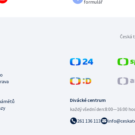
formulář
Česká t
no
trava
Divácké centrum
námětů
azy
každý všední den:
8:00—16:00 ho
261 136 113
info@ceskate