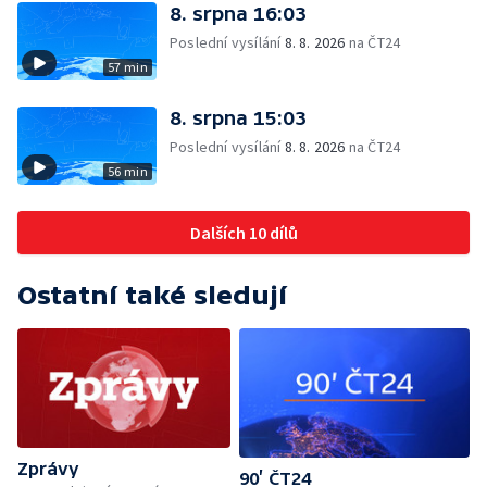
8. srpna 16:03
Poslední vysílání
8. 8. 2026
na ČT24
57 min
8. srpna 15:03
Poslední vysílání
8. 8. 2026
na ČT24
56 min
Dalších 10 dílů
Ostatní také sledují
Zprávy
90’ ČT24