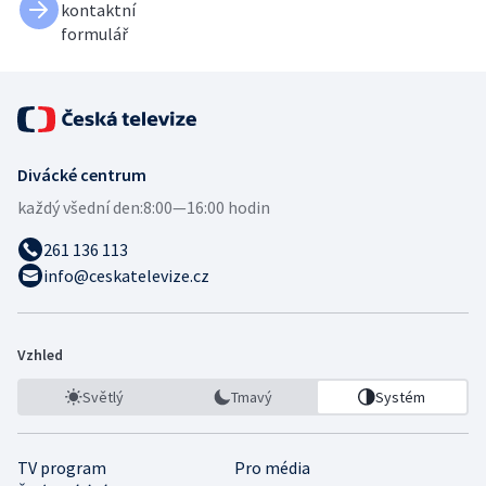
kontaktní
formulář
Divácké centrum
každý všední den:
8:00—16:00 hodin
261 136 113
info@ceskatelevize.cz
Vzhled
Světlý
Tmavý
Systém
TV program
Pro média