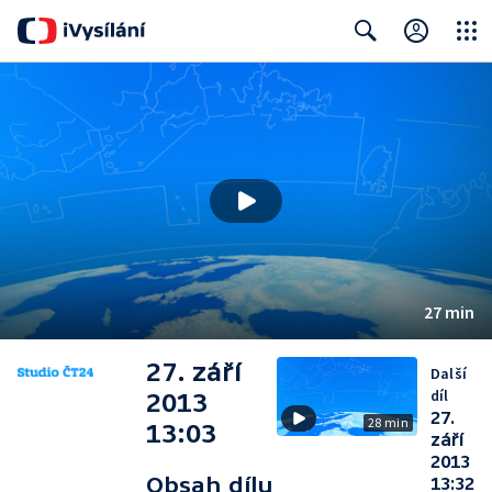
Close
Search
27 min
27. září
Další
díl
2013
27.
28 min
13:03
září
2013
Obsah dílu
13:32