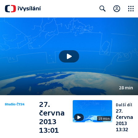
Close
Search
28 min
27.
Další díl
27.
června
června
19 min
2013
2013
13:01
13:32