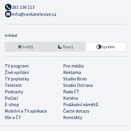
261 136 113
info@ceskatelevize.cz
Vzhled
Světlý
Tmavý
Systém
TV program
Pro média
Živé vysílání
Reklama
TV poplatky
Studio Brno
Teletext
Studio Ostrava
Podcasty
Rada ČT
Počasí
Kariéra
E-shop
Podávání námětů
Mobilní a TV aplikace
Časté dotazy
Vše o ČT
Kontakty