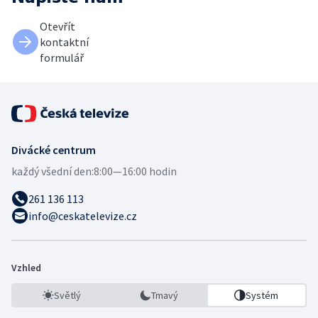
Otevřít
kontaktní
formulář
Divácké centrum
každý všední den:
8:00—16:00 hodin
261 136 113
info@ceskatelevize.cz
Vzhled
Světlý
Tmavý
Systém