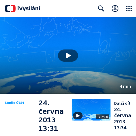
Close
Search
4 min
24.
Další díl
24.
června
června
17 min
2013
2013
13:31
13:34