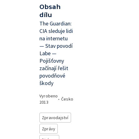
Obsah
dílu
The Guardian:
CIA sleduje lidi
na internetu
— Stav povodí
Labe —
Pojišťovny
začínají řešit
povodňové
škody
Vyrobeno
•
Česko
2013
Zpravodajství
Zprávy