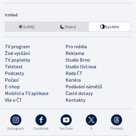
Vzhled
Světlý
Tmavý
Systém
TV program
Pro média
Živé vysílání
Reklama
TV poplatky
Studio Brno
Teletext
Studio Ostrava
Podcasty
Rada ČT
Počasí
Kariéra
E-shop
Podávání námětů
Mobilní a TV aplikace
Časté dotazy
Vše o ČT
Kontakty
Instagram
Facebook
YouTube
X
Threads