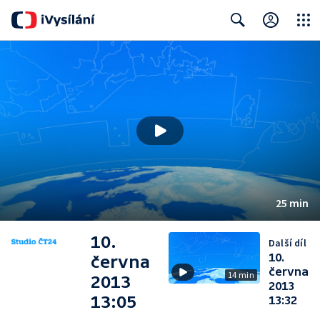
Close
Search
25 min
10.
Další díl
10.
června
června
14 min
2013
2013
13:05
13:32