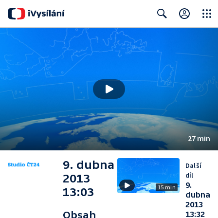
Close
Search
27 min
9. dubna
Další
díl
2013
9.
15 min
13:03
dubna
2013
Obsah
13:32