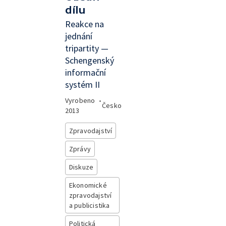
dílu
Reakce na
jednání
tripartity —
Schengenský
informační
systém II
Vyrobeno
•
Česko
2013
Zpravodajství
Zprávy
Diskuze
Ekonomické
zpravodajství
a publicistika
Politická