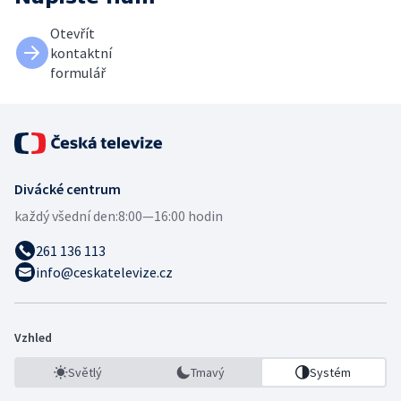
Otevřít
kontaktní
formulář
Divácké centrum
každý všední den:
8:00—16:00 hodin
261 136 113
info@ceskatelevize.cz
Vzhled
Světlý
Tmavý
Systém