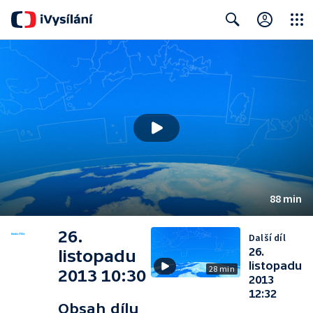
Close
Search
88 min
26.
Další díl
26.
listopadu
listopadu
28 min
2013 10:30
2013
12:32
Obsah dílu