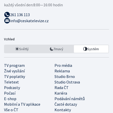
každý všední den:
8:00—16:00 hodin
261 136 113
info@ceskatelevize.cz
Vzhled
Světlý
Tmavý
Systém
TV program
Pro média
Živé vysílání
Reklama
TV poplatky
Studio Brno
Teletext
Studio Ostrava
Podcasty
Rada ČT
Počasí
Kariéra
E-shop
Podávání námětů
Mobilní a TV aplikace
Časté dotazy
Vše o ČT
Kontakty