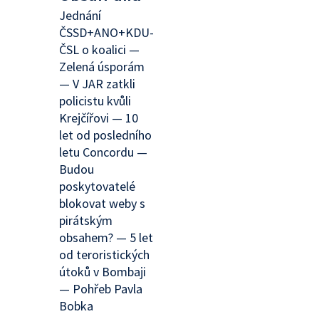
Jednání
ČSSD+ANO+KDU-
ČSL o koalici —
Zelená úsporám
— V JAR zatkli
policistu kvůli
Krejčířovi — 10
let od posledního
letu Concordu —
Budou
poskytovatelé
blokovat weby s
pirátským
obsahem? — 5 let
od teroristických
útoků v Bombaji
— Pohřeb Pavla
Bobka