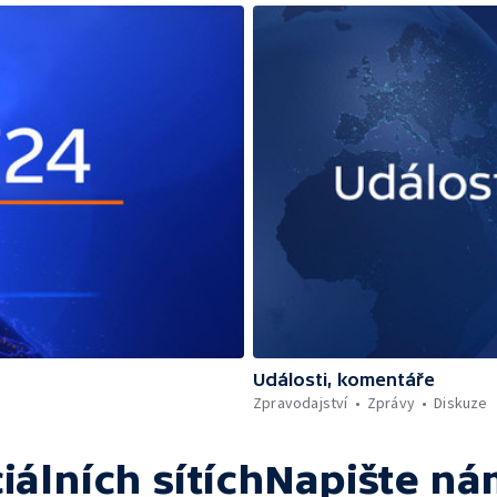
Události, komentáře
Zpravodajství
Zprávy
Diskuze
iálních sítích
Napište ná