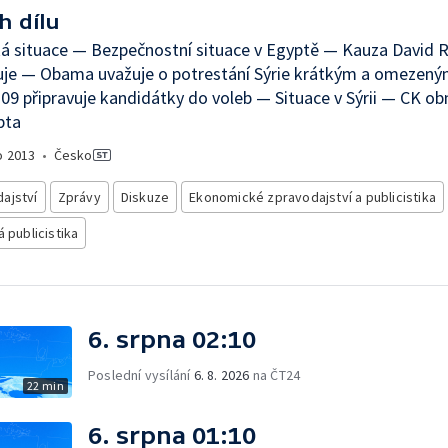
h dílu
ká situace — Bezpečnostní situace v Egyptě — Kauza David 
uje — Obama uvažuje o potrestání Sýrie krátkým a omezen
9 připravuje kandidátky do voleb — Situace v Sýrii — CK ob
pta
o
2013
•
Česko
ajství
Zprávy
Diskuze
Ekonomické zpravodajství a publicistika
á publicistika
6. srpna 02:10
Poslední vysílání
6. 8. 2026
na ČT24
22 min
6. srpna 01:10