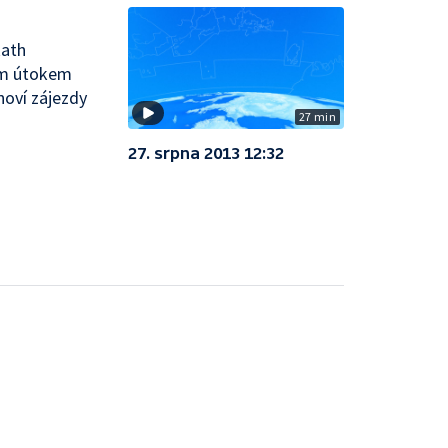
Rath
ým útokem
noví zájezdy
27 min
27. srpna 2013 12:32