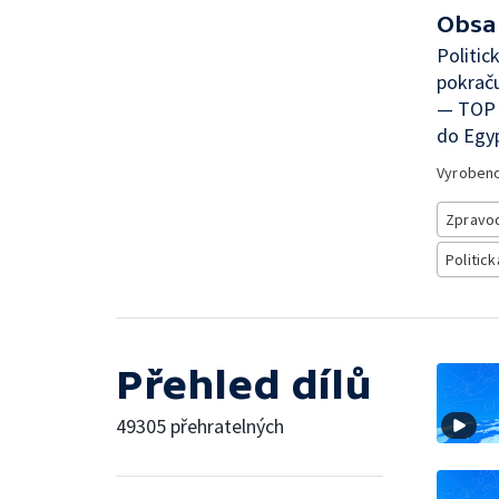
Obsa
Politic
pokrač
— TOP 0
do Egy
Vyroben
Zpravod
Politick
Přehled dílů
49305 přehratelných