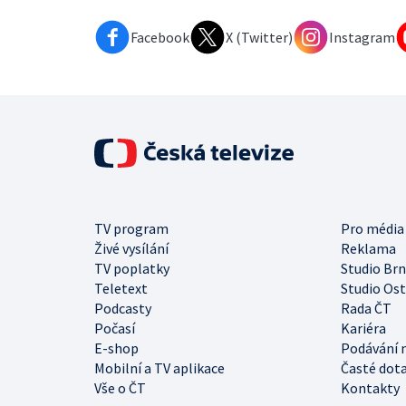
Facebook
X (Twitter)
Instagram
TV program
Pro média
Živé vysílání
Reklama
TV poplatky
Studio Br
Teletext
Studio Os
Podcasty
Rada ČT
Počasí
Kariéra
E-shop
Podávání 
Mobilní a TV aplikace
Časté dot
Vše o ČT
Kontakty