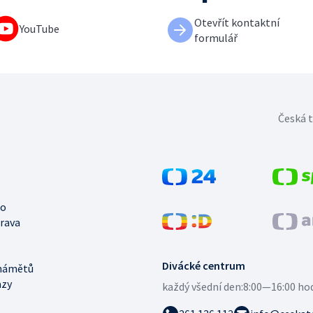
Otevřít kontaktní
YouTube
formulář
Česká t
no
trava
Divácké centrum
námětů
azy
každý všední den:
8:00—16:00 ho