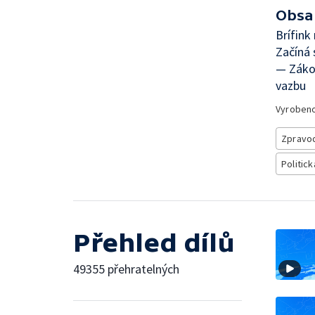
Obsa
Brífink
Začíná 
— Zákon
vazbu
Vyroben
Zpravod
Politick
Přehled dílů
49355 přehratelných