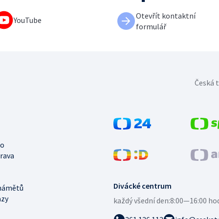
Otevřít kontaktní
YouTube
formulář
Česká t
no
trava
Divácké centrum
námětů
azy
každý všední den:
8:00—16:00 ho