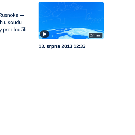
o Rusnoka —
h u soudu
 prodloužili
27 min
13. srpna 2013 12:33