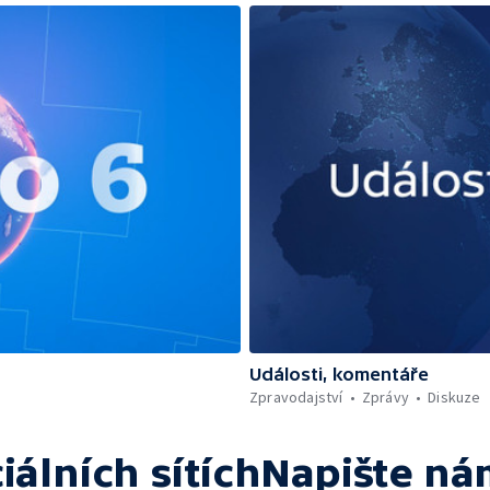
Události, komentáře
Zpravodajství
Zprávy
Diskuze
iálních sítích
Napište ná