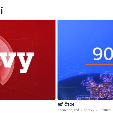
í
90’ ČT24
Zpravodajství
Zprávy
Diskuze