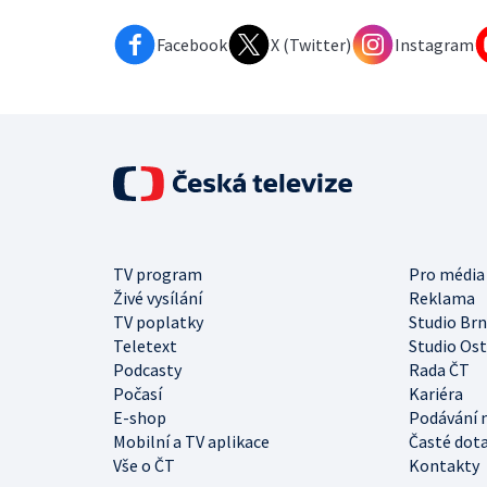
Facebook
X (Twitter)
Instagram
TV program
Pro média
Živé vysílání
Reklama
TV poplatky
Studio Br
Teletext
Studio Os
Podcasty
Rada ČT
Počasí
Kariéra
E-shop
Podávání 
Mobilní a TV aplikace
Časté dot
Vše o ČT
Kontakty