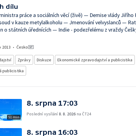
h dílu
 ministra práce a sociálních věcí (živě) — Demise vlády Jiříh
soud v kauze metylalkoholu — Jmenování velvyslanců — Rat
 o státních úřednících — Indie - podezřelému z vraždy Češky
o
2013
•
Česko
ajství
Zprávy
Diskuze
Ekonomické zpravodajství a publicistika
á publicistika
8. srpna 17:03
Poslední vysílání
8. 8. 2026
na ČT24
51 min
8. srpna 16:03