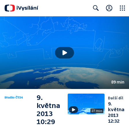
Close
Search
89 min
9.
Další díl
9.
května
května
27 min
2013
2013
10:29
12:32