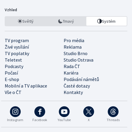
Vzhled
Světlý
Tmavý
Systém
TV program
Pro média
Živé vysílání
Reklama
TV poplatky
Studio Brno
Teletext
Studio Ostrava
Podcasty
Rada ČT
Počasí
Kariéra
E-shop
Podávání námětů
Mobilní a TV aplikace
Časté dotazy
Vše o ČT
Kontakty
Instagram
Facebook
YouTube
X
Threads