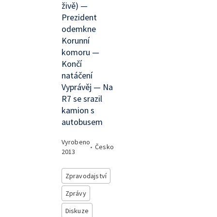
živě) —
Prezident
odemkne
Korunní
komoru —
Končí
natáčení
Vyprávěj — Na
R7 se srazil
kamion s
autobusem
Vyrobeno
•
Česko
2013
Zpravodajství
Zprávy
Diskuze