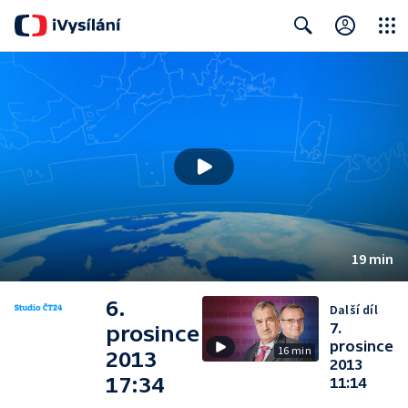
Close
Search
19 min
6.
Další díl
7.
prosince
prosince
16 min
2013
2013
17:34
11:14