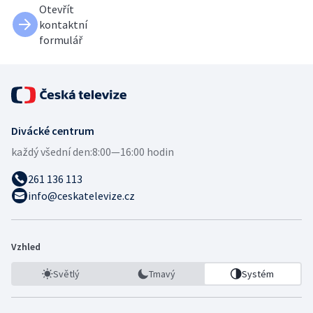
Otevřít
kontaktní
formulář
Divácké centrum
každý všední den:
8:00—16:00 hodin
261 136 113
info@ceskatelevize.cz
Vzhled
Světlý
Tmavý
Systém