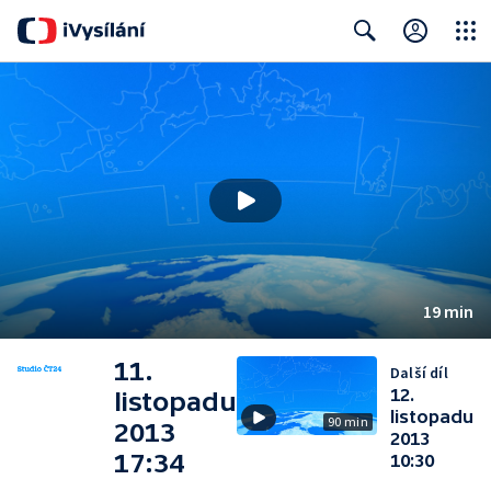
Close
Search
19 min
11.
Další díl
12.
listopadu
listopadu
90 min
2013
2013
17:34
10:30