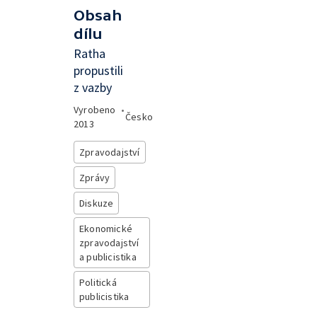
Obsah
dílu
Ratha
propustili
z vazby
Vyrobeno
•
Česko
2013
Zpravodajství
Zprávy
Diskuze
Ekonomické
zpravodajství
a publicistika
Politická
publicistika