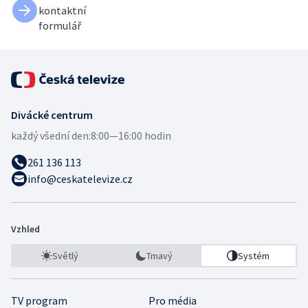
kontaktní
formulář
Divácké centrum
každý všední den:
8:00—16:00 hodin
261 136 113
info@ceskatelevize.cz
Vzhled
Světlý
Tmavý
Systém
TV program
Pro média