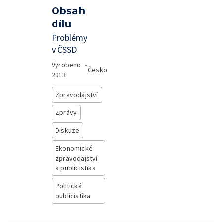
Obsah
dílu
Problémy
v ČSSD
Vyrobeno
•
Česko
2013
Zpravodajství
Zprávy
Diskuze
Ekonomické
zpravodajství
a publicistika
Politická
publicistika