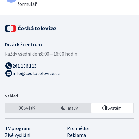
formulář
Divácké centrum
každý všední den:
8:00—16:00 hodin
261 136 113
info@ceskatelevize.cz
Vzhled
Světlý
Tmavý
Systém
TV program
Pro média
Živé vysílání
Reklama