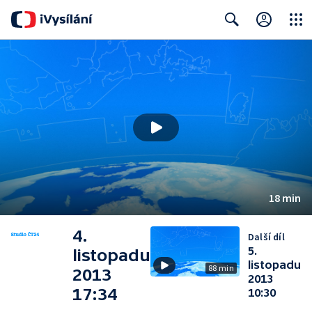
Close
Search
18 min
4.
Další díl
5.
listopadu
listopadu
88 min
2013
2013
17:34
10:30