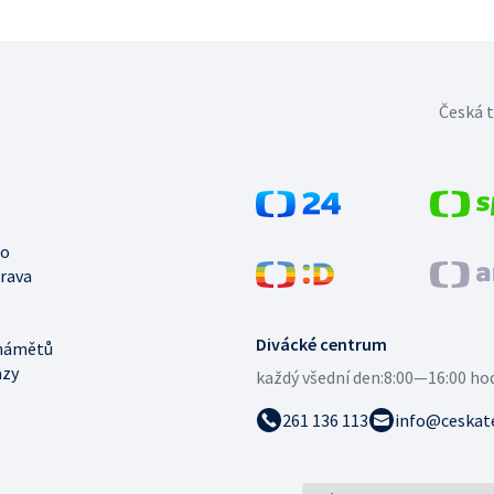
Česká t
no
trava
Divácké centrum
námětů
azy
každý všední den:
8:00—16:00 ho
261 136 113
info@ceskate