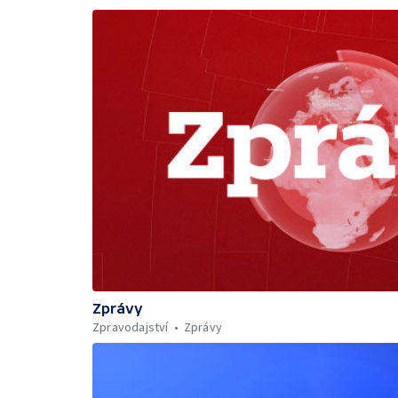
Zprávy
Zpravodajství
Zprávy