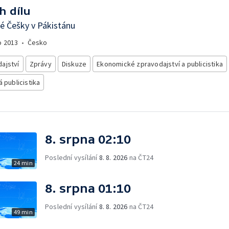
h dílu
é Češky v Pákistánu
o
2013
•
Česko
ajství
Zprávy
Diskuze
Ekonomické zpravodajství a publicistika
á publicistika
8. srpna 02:10
Poslední vysílání
8. 8. 2026
na ČT24
24 min
8. srpna 01:10
Poslední vysílání
8. 8. 2026
na ČT24
49 min