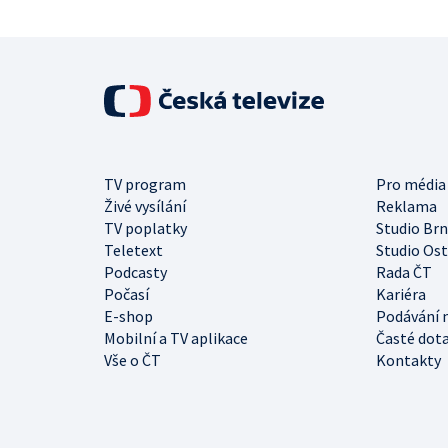
TV program
Pro média
Živé vysílání
Reklama
TV poplatky
Studio Br
Teletext
Studio Os
Podcasty
Rada ČT
Počasí
Kariéra
E-shop
Podávání 
Mobilní a TV aplikace
Časté dot
Vše o ČT
Kontakty