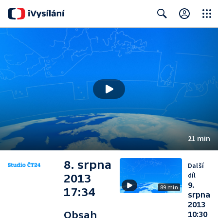
Close
Search
21 min
8. srpna
Další
díl
2013
9.
89 min
17:34
srpna
2013
Obsah
10:30