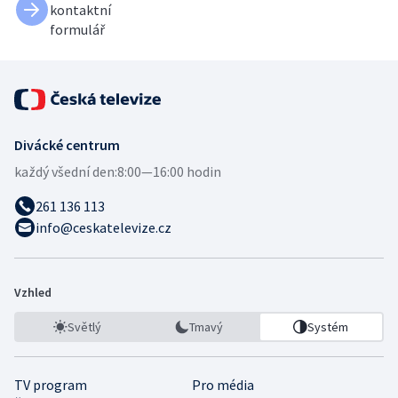
kontaktní
formulář
Divácké centrum
každý všední den:
8:00—16:00 hodin
261 136 113
info@ceskatelevize.cz
Vzhled
Světlý
Tmavý
Systém
TV program
Pro média