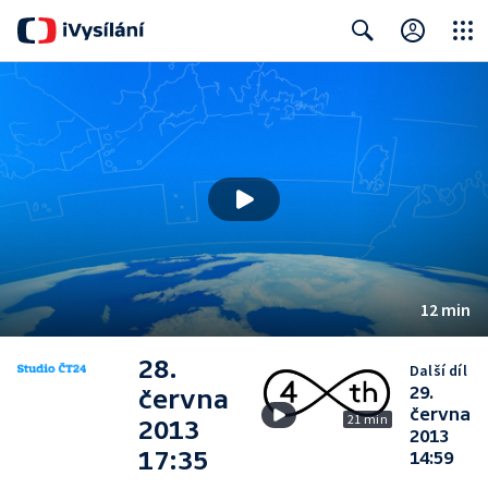
Close
Search
12 min
28.
Další díl
29.
června
června
21 min
2013
2013
17:35
14:59