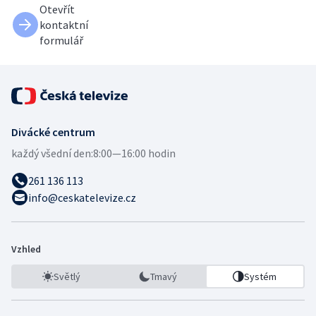
Otevřít
kontaktní
formulář
Divácké centrum
každý všední den:
8:00—16:00 hodin
261 136 113
info@ceskatelevize.cz
Vzhled
Světlý
Tmavý
Systém