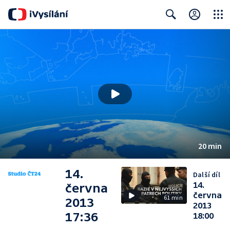
Close
Search
20 min
14.
Další díl
14.
června
června
61 min
2013
2013
17:36
18:00