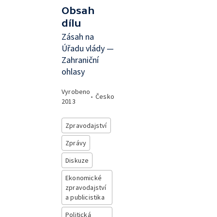
Obsah
dílu
Zásah na
Úřadu vlády —
Zahraniční
ohlasy
Vyrobeno
•
Česko
2013
Zpravodajství
Zprávy
Diskuze
Ekonomické
zpravodajství
a publicistika
Politická