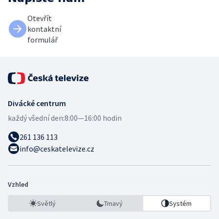
Otevřít
kontaktní
formulář
Divácké centrum
každý všední den:
8:00—16:00 hodin
261 136 113
info@ceskatelevize.cz
Vzhled
Světlý
Tmavý
Systém