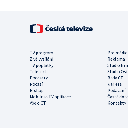
TV program
Pro média
Živé vysílání
Reklama
TV poplatky
Studio Br
Teletext
Studio Os
Podcasty
Rada ČT
Počasí
Kariéra
E-shop
Podávání 
Mobilní a TV aplikace
Časté dot
Vše o ČT
Kontakty