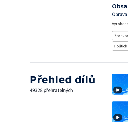
Obsa
Oprava 
Vyroben
Zpravod
Politick
Přehled dílů
49328 přehratelných