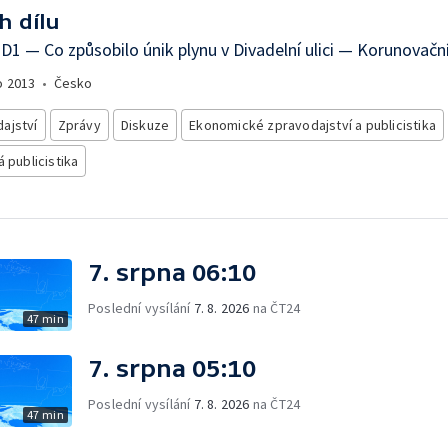
h dílu
D1 — Co způsobilo únik plynu v Divadelní ulici — Korunovačn
o
2013
•
Česko
ajství
Zprávy
Diskuze
Ekonomické zpravodajství a publicistika
á publicistika
7. srpna 06:10
Poslední vysílání
7. 8. 2026
na ČT24
47 min
7. srpna 05:10
Poslední vysílání
7. 8. 2026
na ČT24
47 min