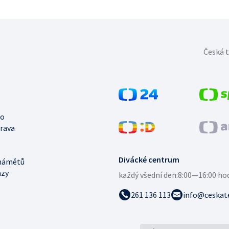
Česká t
no
trava
Divácké centrum
námětů
azy
každý všední den:
8:00—16:00 ho
261 136 113
info@ceskate