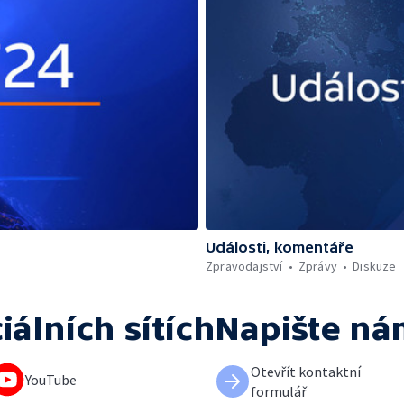
Události, komentáře
Zpravodajství
Zprávy
Diskuze
iálních sítích
Napište ná
Otevřít kontaktní
YouTube
formulář