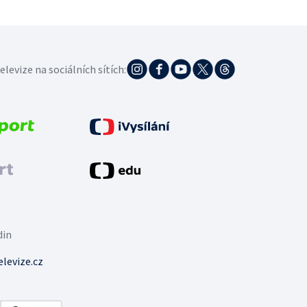
elevize na sociálních sítích:
din
levize.cz