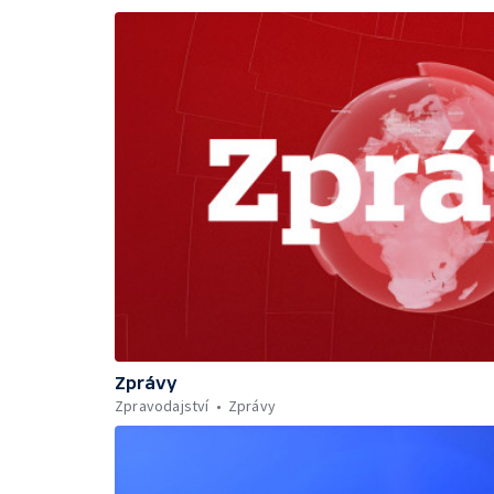
Zprávy
Zpravodajství
Zprávy