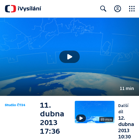
Close
Search
11 min
11.
Další
díl
dubna
12.
89 min
2013
dubna
17:36
2013
10:30