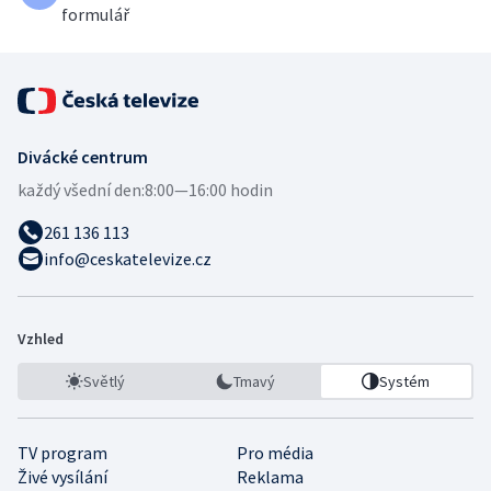
formulář
Divácké centrum
každý všední den:
8:00—16:00 hodin
261 136 113
info@ceskatelevize.cz
Vzhled
Světlý
Tmavý
Systém
TV program
Pro média
Živé vysílání
Reklama