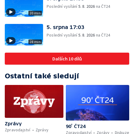
Poslední vysílání
5. 8. 2026
na ČT24
20 min
5. srpna 17:03
Poslední vysílání
5. 8. 2026
na ČT24
28 min
Dalších 10 dílů
Ostatní také sledují
Zprávy
90’ ČT24
Zpravodajství
Zprávy
Zpravodajství
Zprávy
Diskuze