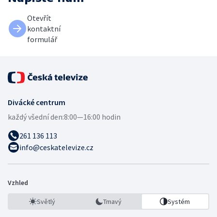
Otevřít
kontaktní
formulář
Divácké centrum
každý všední den:
8:00—16:00 hodin
261 136 113
info@ceskatelevize.cz
Vzhled
Světlý
Tmavý
Systém