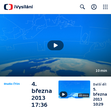
Close
Search
10 min
4.
Další díl
5.
března
března
89 min
2013
2013
17:36
10:29