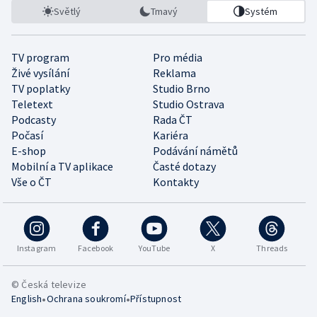
Světlý
Tmavý
Systém
TV program
Pro média
Živé vysílání
Reklama
TV poplatky
Studio Brno
Teletext
Studio Ostrava
Podcasty
Rada ČT
Počasí
Kariéra
E-shop
Podávání námětů
Mobilní a TV aplikace
Časté dotazy
Vše o ČT
Kontakty
Instagram
Facebook
YouTube
X
Threads
© Česká televize
•
•
English
Ochrana soukromí
Přístupnost