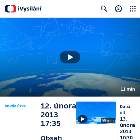
Close
Search
11 min
12. února
Další
díl
2013
13.
88 min
17:35
února
2013
Obsah
10:30