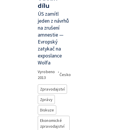
dílu
ÚS zamítl
jeden z návrhů
na zrušení
amnestie —
Evropský
zatykač na
exposlance
Wolfa
Vyrobeno
•
Česko
2013
Zpravodajství
Zprávy
Diskuze
Ekonomické
zpravodajství