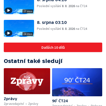
Poslední vysílání
8. 8. 2026
na ČT24
27 min
8. srpna 03:10
Poslední vysílání
8. 8. 2026
na ČT24
24 min
Dalších 10 dílů
Ostatní také sledují
Zprávy
90’ ČT24
Zpravodajství
Zprávy
Zpravodajství
Zprávy
Diskuze