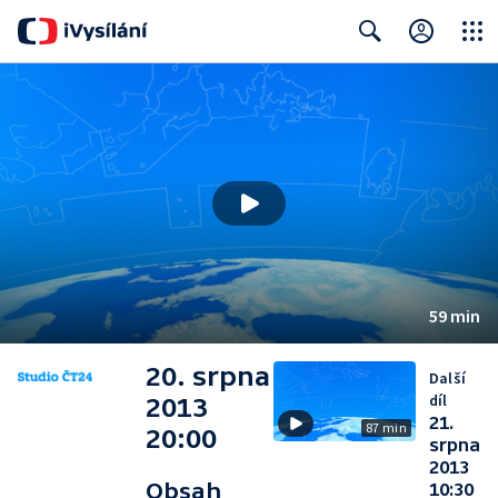
Close
Search
59 min
20. srpna
Další
díl
2013
21.
87 min
20:00
srpna
2013
Obsah
10:30