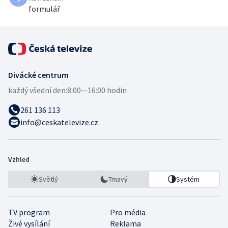
formulář
Divácké centrum
každý všední den:
8:00—16:00 hodin
261 136 113
info@ceskatelevize.cz
Vzhled
Světlý
Tmavý
Systém
TV program
Pro média
Živé vysílání
Reklama