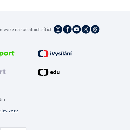
elevize na sociálních sítích:
din
levize.cz