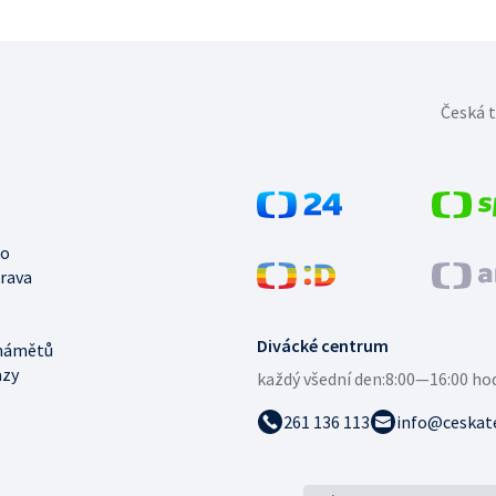
Česká t
no
trava
Divácké centrum
námětů
azy
každý všední den:
8:00—16:00 ho
261 136 113
info@ceskate