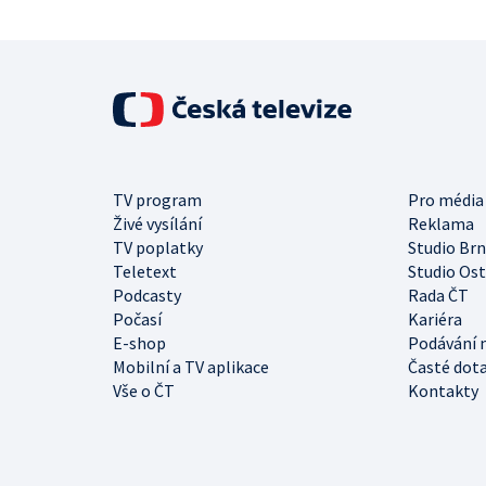
TV program
Pro média
Živé vysílání
Reklama
TV poplatky
Studio Br
Teletext
Studio Os
Podcasty
Rada ČT
Počasí
Kariéra
E-shop
Podávání 
Mobilní a TV aplikace
Časté dot
Vše o ČT
Kontakty