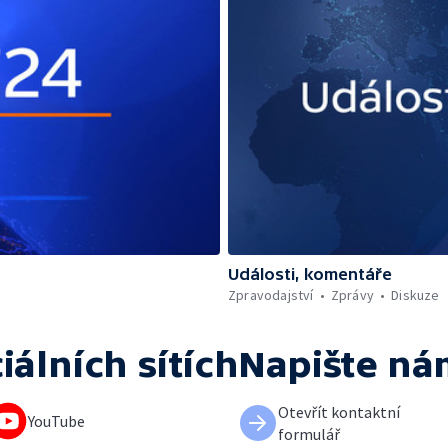
Události, komentáře
Zpravodajství
Zprávy
Diskuze
iálních sítích
Napište ná
Otevřít kontaktní
YouTube
formulář