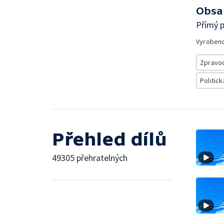
Obsa
Přímý p
Vyroben
Zpravod
Politick
Přehled dílů
49305 přehratelných