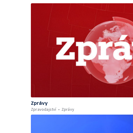
Zprávy
Zpravodajství
Zprávy