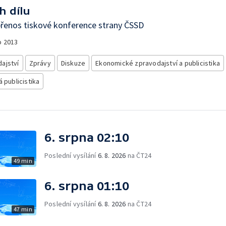
h dílu
řenos tiskové konference strany ČSSD
o
2013
ajství
Zprávy
Diskuze
Ekonomické zpravodajství a publicistika
á publicistika
6. srpna 02:10
Poslední vysílání
6. 8. 2026
na ČT24
49 min
6. srpna 01:10
Poslední vysílání
6. 8. 2026
na ČT24
47 min