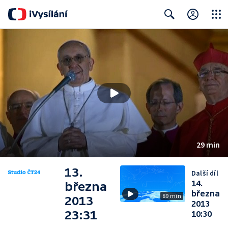
Close
Search
29 min
13.
Další díl
14.
března
března
89 min
2013
2013
23:31
10:30