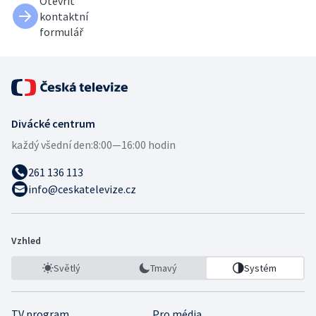
Otevřít
kontaktní
formulář
Divácké centrum
každý všední den:
8:00—16:00 hodin
261 136 113
info@ceskatelevize.cz
Vzhled
Světlý
Tmavý
Systém
TV program
Pro média