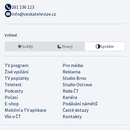
261 136 113
info@ceskatelevize.cz
Vzhled
Světlý
Tmavý
Systém
TV program
Pro média
Živé vysílání
Reklama
TV poplatky
Studio Brno
Teletext
Studio Ostrava
Podcasty
Rada ČT
Počasí
Kariéra
E-shop
Podávání námětů
Mobilní a TV aplikace
Časté dotazy
Vše o ČT
Kontakty