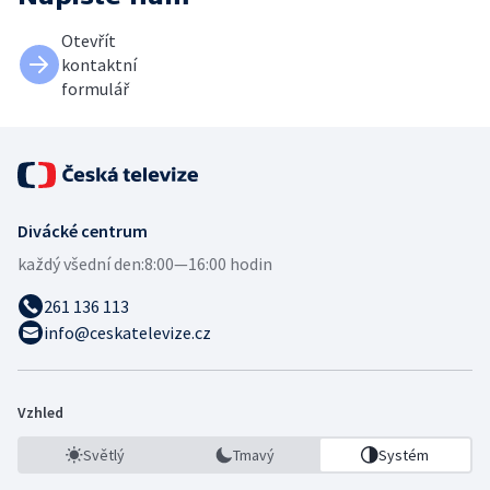
Otevřít
kontaktní
formulář
Divácké centrum
každý všední den:
8:00—16:00 hodin
261 136 113
info@ceskatelevize.cz
Vzhled
Světlý
Tmavý
Systém