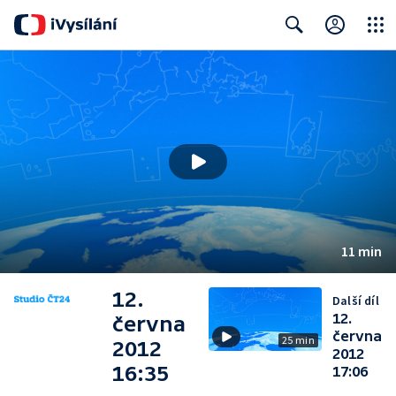
Close
Search
11 min
12.
Další díl
12.
června
června
25 min
2012
2012
16:35
17:06