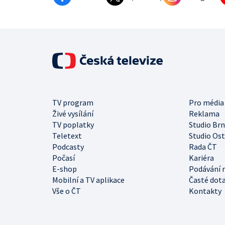
TV program
Pro média
Živé vysílání
Reklama
TV poplatky
Studio Br
Teletext
Studio Os
Podcasty
Rada ČT
Počasí
Kariéra
E-shop
Podávání 
Mobilní a TV aplikace
Časté dot
Vše o ČT
Kontakty