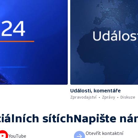
Události, komentáře
Zpravodajství
Zprávy
Diskuze
iálních sítích
Napište ná
Otevřít kontaktní
YouTube