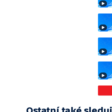
Ostatní také sleduj