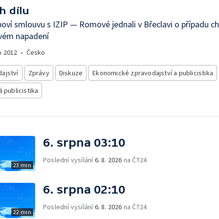
h dílu
oví smlouvu s IZIP — Romové jednali v Břeclavi o případu ch
svém napadení
o
2012
•
Česko
ajství
Zprávy
Diskuze
Ekonomické zpravodajství a publicistika
á publicistika
6. srpna 03:10
Poslední vysílání
6. 8. 2026
na ČT24
23 min
6. srpna 02:10
Poslední vysílání
6. 8. 2026
na ČT24
22 min