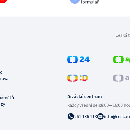
formulář
Česká t
no
trava
Divácké centrum
námětů
azy
každý všední den:
8:00—16:00 ho
261 136 113
info@ceskate