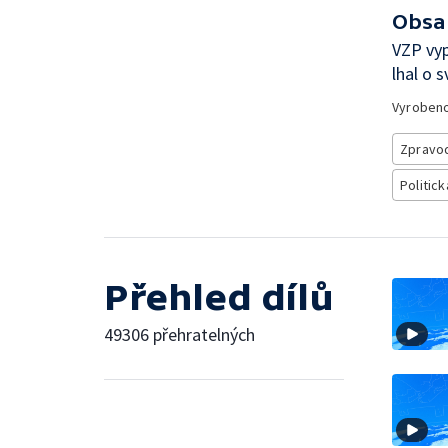
Obsa
VZP vyp
lhal o 
Vyroben
Zpravod
Politick
Přehled dílů
49306 přehratelných