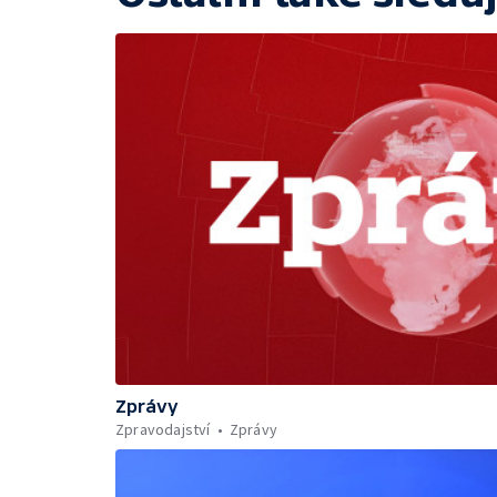
Zprávy
Zpravodajství
Zprávy