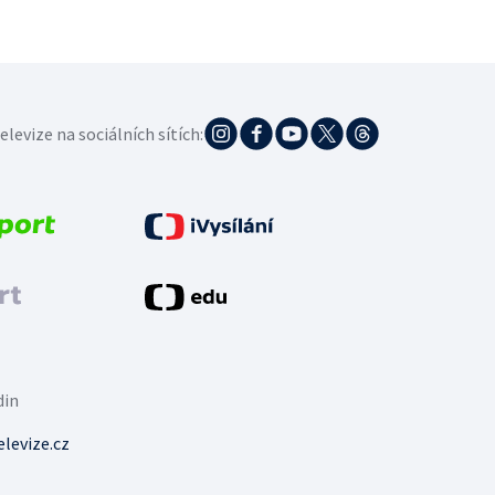
elevize na sociálních sítích:
din
levize.cz