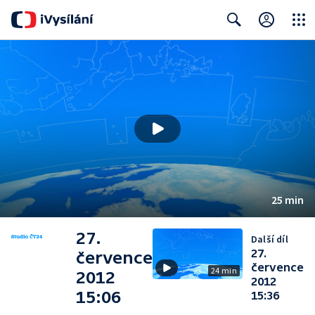
Close
Search
25 min
27.
Další díl
27.
července
července
24 min
2012
2012
15:06
15:36