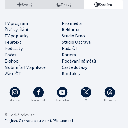
Světlý
Tmavý
Systém
TV program
Pro média
Živé vysílání
Reklama
TV poplatky
Studio Brno
Teletext
Studio Ostrava
Podcasty
Rada ČT
Počasí
Kariéra
E-shop
Podávání námětů
Mobilní a TV aplikace
Časté dotazy
Vše o ČT
Kontakty
Instagram
Facebook
YouTube
X
Threads
© Česká televize
•
•
English
Ochrana soukromí
Přístupnost