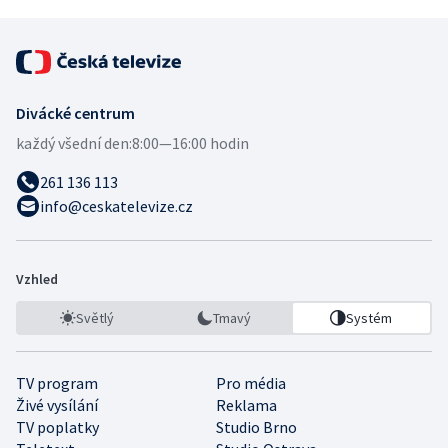
Divácké centrum
každý všední den:
8:00—16:00 hodin
261 136 113
info@ceskatelevize.cz
Vzhled
Světlý
Tmavý
Systém
TV program
Pro média
Živé vysílání
Reklama
TV poplatky
Studio Brno