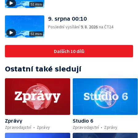
51 min
9. srpna 00:10
Poslední vysílání
9. 8. 2026
na ČT24
51 min
Dalších 10 dílů
Ostatní také sledují
Zprávy
Studio 6
Zpravodajství
Zprávy
Zpravodajství
Zprávy