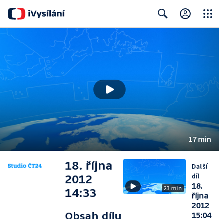
Close
Search
17 min
18. října
Další
díl
2012
18.
23 min
14:33
října
2012
Obsah dílu
15:04