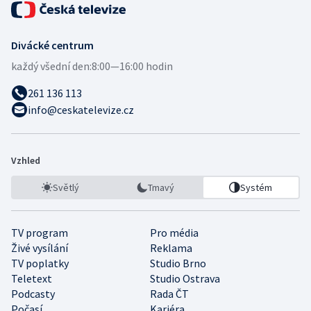
Divácké centrum
každý všední den:
8:00—16:00 hodin
261 136 113
info@ceskatelevize.cz
Vzhled
Světlý
Tmavý
Systém
TV program
Pro média
Živé vysílání
Reklama
TV poplatky
Studio Brno
Teletext
Studio Ostrava
Podcasty
Rada ČT
Počasí
Kariéra