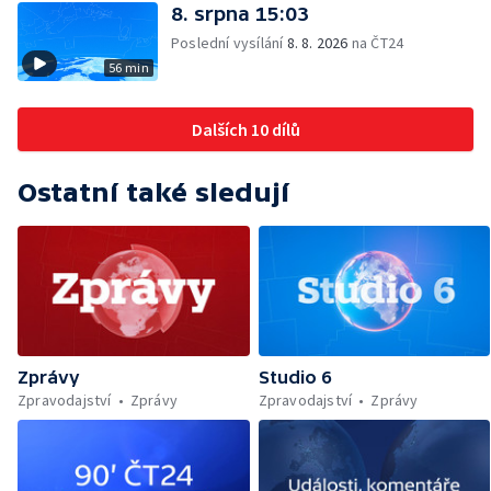
8. srpna 15:03
Poslední vysílání
8. 8. 2026
na ČT24
56 min
Dalších 10 dílů
Ostatní také sledují
Zprávy
Studio 6
Zpravodajství
Zprávy
Zpravodajství
Zprávy