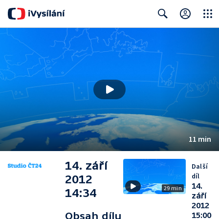
Close
Search
11 min
14. září
Další
díl
2012
14.
29 min
14:34
září
2012
Obsah dílu
15:00