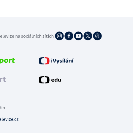
elevize na sociálních sítích:
din
levize.cz