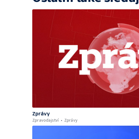
Zprávy
Zpravodajství
Zprávy