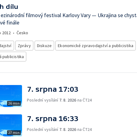
h dílu
ezinárodní filmový festival Karlovy Vary — Ukrajina se chyst
vé finále
o
2012
•
Česko
ajství
Zprávy
Diskuze
Ekonomické zpravodajství a publicistika
á publicistika
7. srpna 17:03
Poslední vysílání
7. 8. 2026
na ČT24
26 min
7. srpna 16:33
Poslední vysílání
7. 8. 2026
na ČT24
27 min