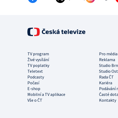
TV program
Pro média
Živé vysílání
Reklama
TV poplatky
Studio Br
Teletext
Studio Os
Podcasty
Rada ČT
Počasí
Kariéra
E-shop
Podávání 
Mobilní a TV aplikace
Časté dot
Vše o ČT
Kontakty