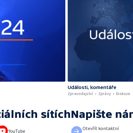
Události, komentáře
Zpravodajství
Zprávy
Diskuze
iálních sítích
Napište ná
Otevřít kontaktní
YouTube