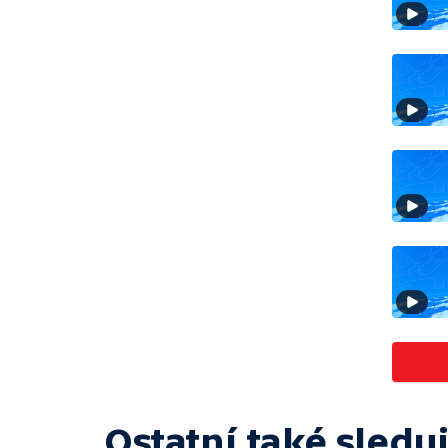
Ostatní také sleduj