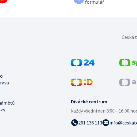
formulář
Česká t
no
trava
Divácké centrum
námětů
azy
každý všední den:
8:00—16:00 ho
261 136 113
info@ceskate