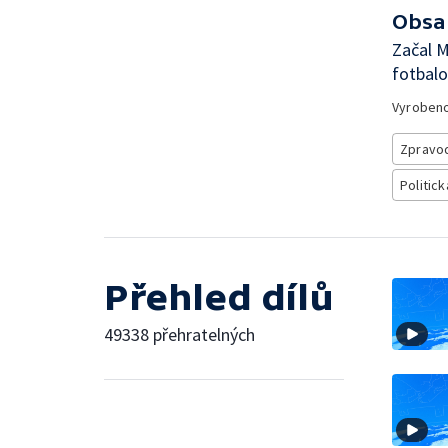
Obsa
Začal M
fotbalo
Vyroben
Zpravod
Politick
Přehled dílů
49338 přehratelných