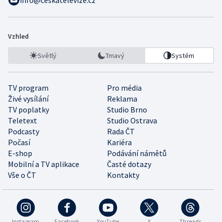
info@ceskatelevize.cz
Vzhled
Světlý
Tmavý
Systém
TV program
Pro média
Živé vysílání
Reklama
TV poplatky
Studio Brno
Teletext
Studio Ostrava
Podcasty
Rada ČT
Počasí
Kariéra
E-shop
Podávání námětů
Mobilní a TV aplikace
Časté dotazy
Vše o ČT
Kontakty
Instagram
Facebook
YouTube
X
Threads