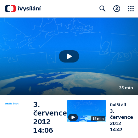
Close
Search
25 min
3.
Další díl
3.
července
července
18 min
2012
2012
14:06
14:42