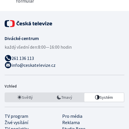
formulář
Divácké centrum
každý všední den:
8:00—16:00 hodin
261 136 113
info@ceskatelevize.cz
Vzhled
Světlý
Tmavý
Systém
TV program
Pro média
Živé vysílání
Reklama
TV poplatky
Studio Brno