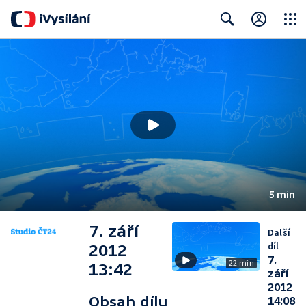
Close
Search
5 min
7. září
Další
díl
2012
7.
22 min
13:42
září
2012
Obsah dílu
14:08