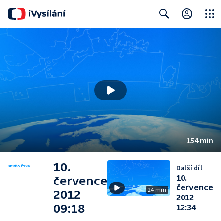
Close
Search
154 min
10.
Další díl
10.
července
července
24 min
2012
2012
09:18
12:34