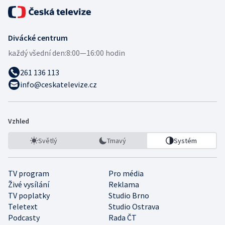
Divácké centrum
každý všední den:
8:00—16:00 hodin
261 136 113
info@ceskatelevize.cz
Vzhled
Světlý
Tmavý
Systém
TV program
Pro média
Živé vysílání
Reklama
TV poplatky
Studio Brno
Teletext
Studio Ostrava
Podcasty
Rada ČT