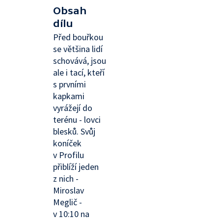
Obsah
dílu
Před bouřkou
se většina lidí
schovává, jsou
ale i tací, kteří
s prvními
kapkami
vyrážejí do
terénu - lovci
blesků. Svůj
koníček
v Profilu
přiblíží jeden
z nich -
Miroslav
Meglič -
v 10:10 na