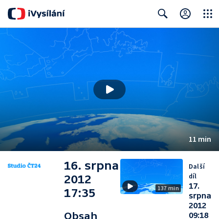
Close
Search
11 min
16. srpna
Další
díl
2012
17.
137 min
17:35
srpna
2012
Obsah
09:18