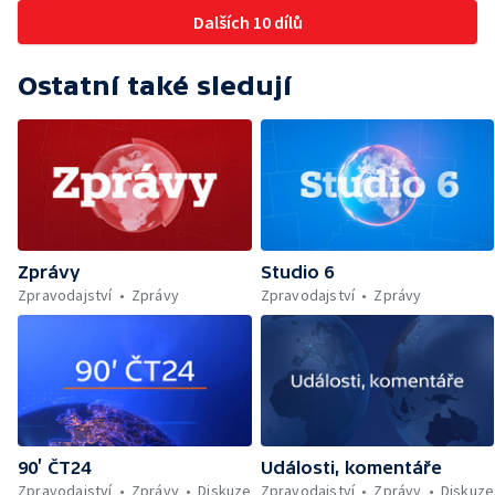
Dalších 10 dílů
Ostatní také sledují
Zprávy
Studio 6
Zpravodajství
Zprávy
Zpravodajství
Zprávy
90’ ČT24
Události, komentáře
Zpravodajství
Zprávy
Diskuze
Zpravodajství
Zprávy
Diskuze