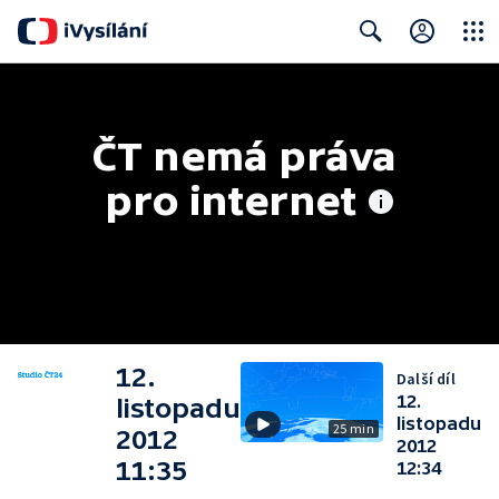
Close
Search
ČT nemá práva 
pro internet
12.
Další díl
12.
listopadu
listopadu
25 min
2012
2012
11:35
12:34