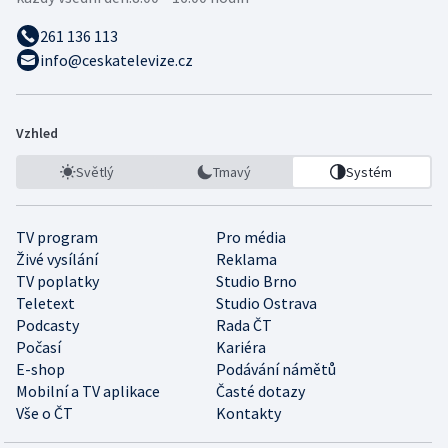
261 136 113
info@ceskatelevize.cz
Vzhled
Světlý
Tmavý
Systém
TV program
Pro média
Živé vysílání
Reklama
TV poplatky
Studio Brno
Teletext
Studio Ostrava
Podcasty
Rada ČT
Počasí
Kariéra
E-shop
Podávání námětů
Mobilní a TV aplikace
Časté dotazy
Vše o ČT
Kontakty