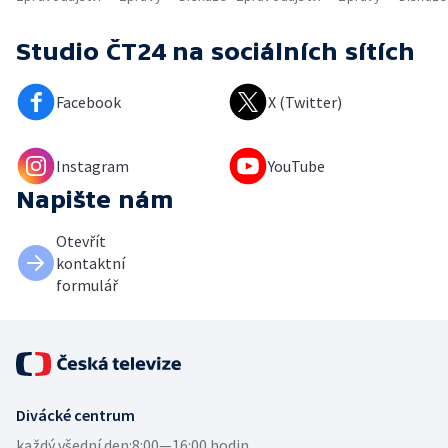
Studio ČT24
na sociálních sítích
Facebook
X (Twitter)
Instagram
YouTube
Napište nám
Otevřít
kontaktní
formulář
Divácké centrum
každý všední den:
8:00—16:00 hodin