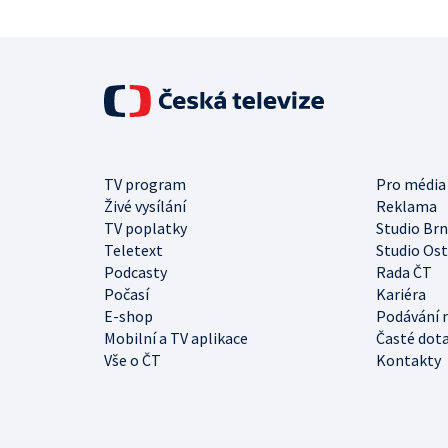
TV program
Pro média
Živé vysílání
Reklama
TV poplatky
Studio Br
Teletext
Studio Os
Podcasty
Rada ČT
Počasí
Kariéra
E-shop
Podávání 
Mobilní a TV aplikace
Časté dot
Vše o ČT
Kontakty