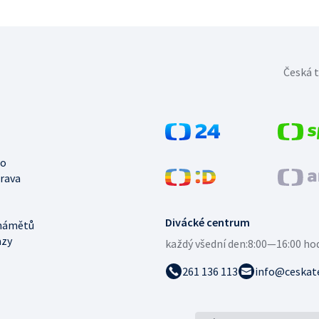
Česká t
no
trava
Divácké centrum
námětů
azy
každý všední den:
8:00—16:00 ho
261 136 113
info@ceskate