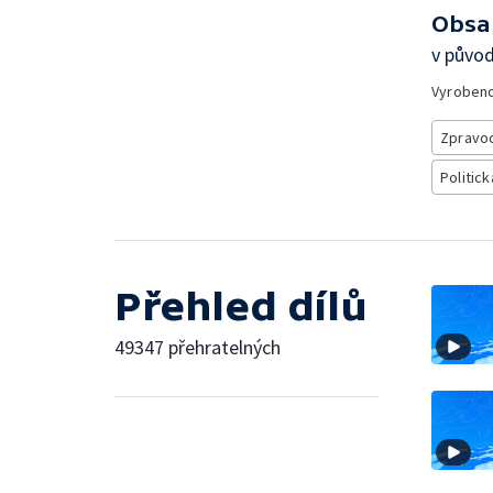
Obsa
v půvo
Vyroben
Zpravod
Politick
Přehled dílů
49347 přehratelných