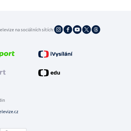
elevize na sociálních sítích:
din
levize.cz