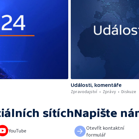
Události, komentáře
Zpravodajství
Zprávy
Diskuze
iálních sítích
Napište ná
Otevřít kontaktní
YouTube
formulář