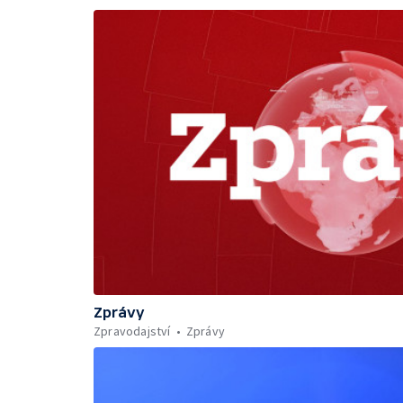
Zprávy
Zpravodajství
Zprávy