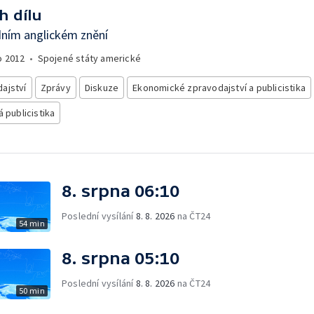
h dílu
dním anglickém znění
o
2012
•
Spojené státy americké
ajství
Zprávy
Diskuze
Ekonomické zpravodajství a publicistika
á publicistika
8. srpna 06:10
Poslední vysílání
8. 8. 2026
na ČT24
54 min
8. srpna 05:10
Poslední vysílání
8. 8. 2026
na ČT24
50 min