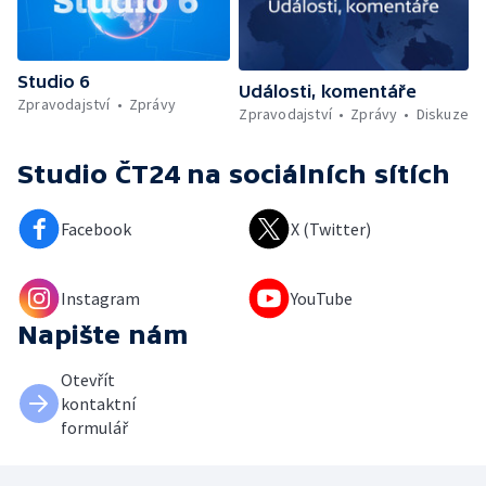
Studio 6
Události, komentáře
Zpravodajství
Zprávy
Zpravodajství
Zprávy
Diskuze
Studio ČT24
na sociálních sítích
Facebook
X (Twitter)
Instagram
YouTube
Napište nám
Otevřít
kontaktní
formulář