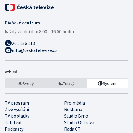
Divácké centrum
každý všední den:
8:00—16:00 hodin
261 136 113
info@ceskatelevize.cz
Vzhled
Světlý
Tmavý
Systém
TV program
Pro média
Živé vysílání
Reklama
TV poplatky
Studio Brno
Teletext
Studio Ostrava
Podcasty
Rada ČT