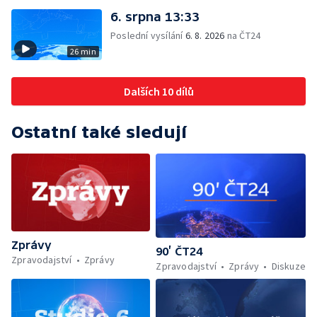
6. srpna 13:33
Poslední vysílání
6. 8. 2026
na ČT24
26 min
Dalších 10 dílů
Ostatní také sledují
Zprávy
90’ ČT24
Zpravodajství
Zprávy
Zpravodajství
Zprávy
Diskuze