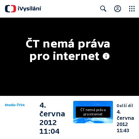
Close
Search
ČT nemá práva 
pro internet
4.
Další díl
ČT nemá práva
4.
června
pro internet
června
2012
2012
11:04
11:43