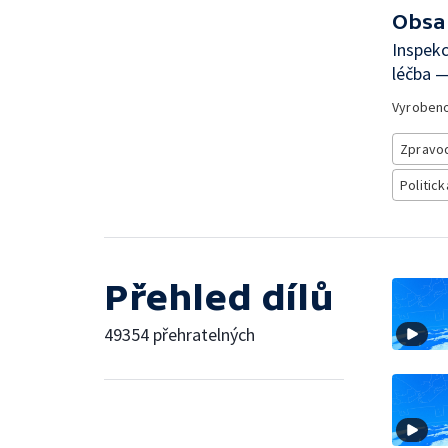
Obsa
Inspekc
léčba —
Vyroben
Zpravod
Politick
Přehled dílů
49354 přehratelných