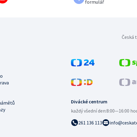
formulář
Česká t
no
trava
Divácké centrum
námětů
azy
každý všední den:
8:00—16:00 ho
261 136 113
info@ceskate