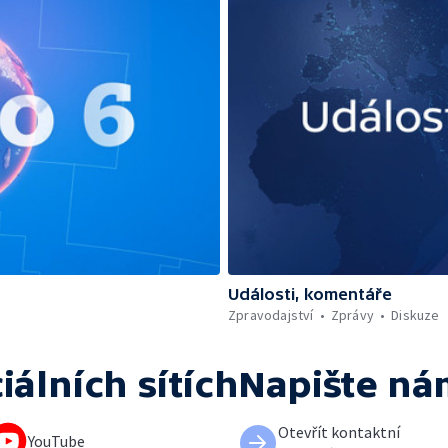
Události, komentáře
Zpravodajství
Zprávy
Diskuze
iálních sítích
Napište ná
Otevřít kontaktní
YouTube