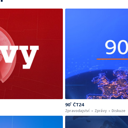
90’ ČT24
Zpravodajství
Zprávy
Diskuze