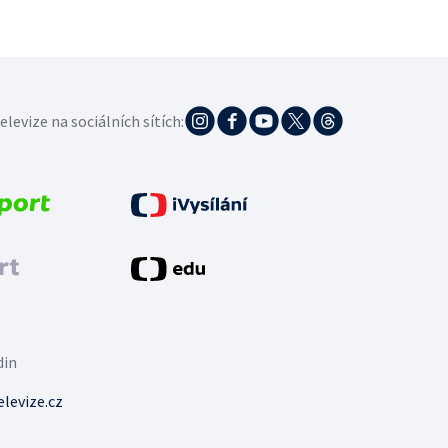
elevize na sociálních sítích:
din
levize.cz