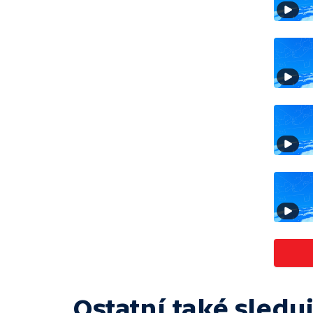
Ostatní také sleduj