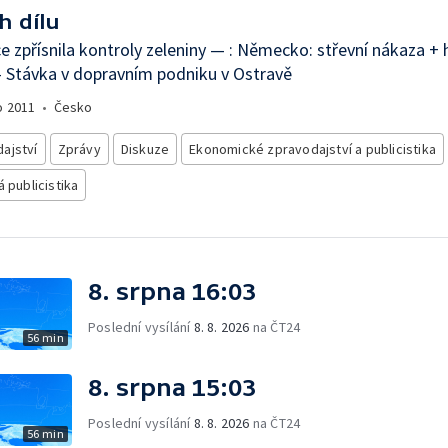
h dílu
e zpřísnila kontroly zeleniny — : Německo: střevní nákaza + 
 Stávka v dopravním podniku v Ostravě
o
2011
•
Česko
ajství
Zprávy
Diskuze
Ekonomické zpravodajství a publicistika
á publicistika
8. srpna 16:03
Poslední vysílání
8. 8. 2026
na ČT24
56 min
8. srpna 15:03
Poslední vysílání
8. 8. 2026
na ČT24
56 min