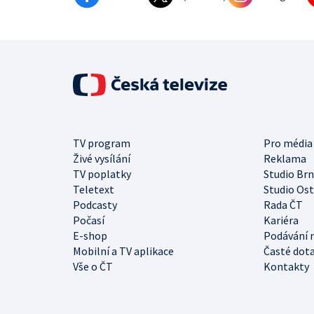
TV program
Pro média
Živé vysílání
Reklama
TV poplatky
Studio Br
Teletext
Studio Os
Podcasty
Rada ČT
Počasí
Kariéra
E-shop
Podávání 
Mobilní a TV aplikace
Časté dot
Vše o ČT
Kontakty