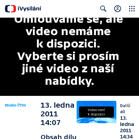
Omlouváme se, ale 
Close
Search
video nemáme 
k dispozici. 
Vyberte si prosím 
jiné video z naší 
nabídky.
13. ledna
Další
Video není
díl
2011
k dispozici
13.
14:07
ledna
2011
Obsah dílu
14:34