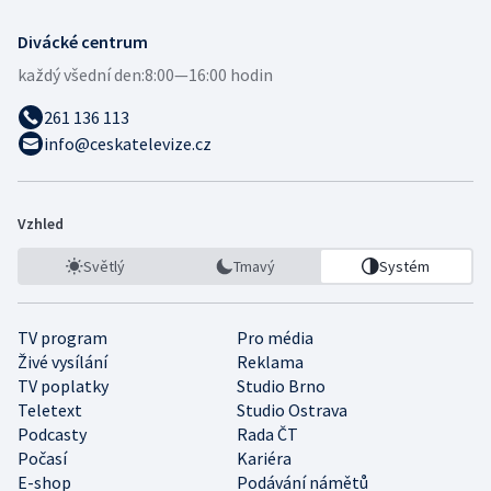
Divácké centrum
každý všední den:
8:00—16:00 hodin
261 136 113
info@ceskatelevize.cz
Vzhled
Světlý
Tmavý
Systém
TV program
Pro média
Živé vysílání
Reklama
TV poplatky
Studio Brno
Teletext
Studio Ostrava
Podcasty
Rada ČT
Počasí
Kariéra
E-shop
Podávání námětů