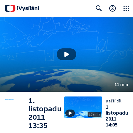
Close
Search
11 min
1.
Další díl
1.
listopadu
listopadu
26 min
2011
2011
13:35
14:05