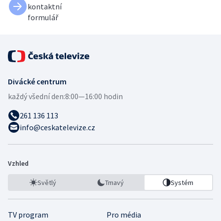
kontaktní
formulář
Divácké centrum
každý všední den:
8:00—16:00 hodin
261 136 113
info@ceskatelevize.cz
Vzhled
Světlý
Tmavý
Systém
TV program
Pro média