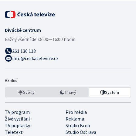
Divácké centrum
každý všední den:
8:00—16:00 hodin
261 136 113
info@ceskatelevize.cz
Vzhled
Světlý
Tmavý
Systém
TV program
Pro média
Živé vysílání
Reklama
TV poplatky
Studio Brno
Teletext
Studio Ostrava