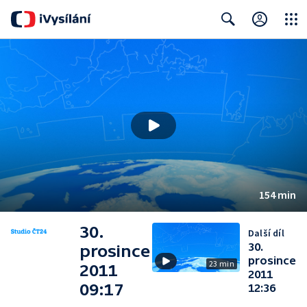
Close
Search
154 min
30.
Další díl
30.
prosince
prosince
23 min
2011
2011
09:17
12:36